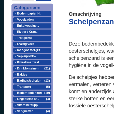
Categorieën
Omschrijving
- Bodempapier H..
Schelpenzand
- Vogelzaden
- Enkelvoudige ..
- Eivoer / Krac..
- Trosgierst
Deze bodembedekker
- Overig voer
oesterschelpjes, wa
- maag/oestergrit
- Sepia/pikblok..
schelpenzand is een 
- Kweekmatriaal
hygiëne in de vogelk
- Drinkfonteinen
(21)
- Bakjes
De schelpjes hebben
- Badhuis/schalen
(13)
vermalen, verteren 
- Transport
(6)
komt en anderzijds 
- Bodembedekkers
(19)
sterke botten en e
- Ongedierte be..
(3)
fossiele oestersche
- Vitamine/supp..
- Vangnetten
(4)