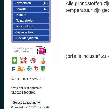
Alle grondstoffen z
- Zitstokken.
(11)
- Overig
(7)
temperatuur zijn ged
- Kooien
- Tuinartikelen
- Knaagdieren
- Vijver artike..
- Boerderijdieren
(prijs is inclusief 
KvK-nummer: 57240132
btw identificatienummer:
NL002014950B61
Powered by
Translate