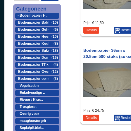
Categorieën
- Bodempapier H..
Bodempapier Bakke..
(10)
Prijs:
€ 11,50
Bodempapier Gehu ..
(6)
Details
Bestel
Bodempapier Heesa..
(10)
Bodempapier Keule..
(8)
Bodempapier 36cm x
Bodempapier Sukse..
(18)
20.8cm 500 stuks (suks
Bodempapier Domus..
(16)
Bodempapier TT kooi
(4)
Bodempapier Overige
(12)
Bodempapier op maat
(3)
- Vogelzaden
- Enkelvoudige ..
- Eivoer / Krac..
- Trosgierst
Prijs:
€ 24,75
- Overig voer
Details
Bestel
- maag/oestergrit
- Sepia/pikblok..