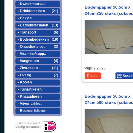
- Kweekmatriaal
Bodempapier 50.5cm x
- Drinkfonteinen
(21)
24cm 250 stuks (sukses
- Bakjes
- Badhuis/schalen
(13)
- Transport
(6)
- Bodembedekkers
(19)
- Ongedierte be..
(3)
- Vitamine/supp..
- Vangnetten
(4)
- Zitstokken.
(11)
Prijs:
€ 20,95
- Overig
(7)
Details
Bestel
- Kooien
- Tuinartikelen
Bodempapier 50.5cm x
- Knaagdieren
27cm 500 stuks (sukses
- Vijver artike..
- Boerderijdieren