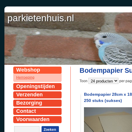
parkietenhuis.nl
parkietenhuis.nl
Bodempapier Su
Webshop
Herroeping
Toon
per pagi
Openingstijden
Verzenden
Bodempapier 28cm x 1
250 stuks (sukses)
Bezorging
Contact
Voorwaarden
Zoeken