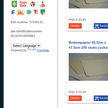
Prijs:
€ 43,95
KvK-nummer: 57240132
Details
Bestel
btw identificatienummer:
NL002014950B61
Bodempapier 42.5cm x
47.5cm 250 stuks (suks
Powered by
Translate
Prijs:
€ 33,50
Details
Bestel