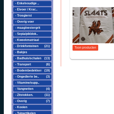
- Enkelvoudige ..
- Eivoer / Krac..
- Trosgierst
- Overig voer
- maag/oestergrit
- Sepia/pikblok..
- Kweekmatriaal
- Drinkfonteinen
(21)
Toon producten
- Bakjes
- Badhuis/schalen
(13)
- Transport
(6)
- Bodembedekkers
(19)
- Ongedierte be..
(3)
- Vitamine/supp..
- Vangnetten
(4)
- Zitstokken.
(11)
- Overig
(7)
- Kooien
- Tuinartikelen