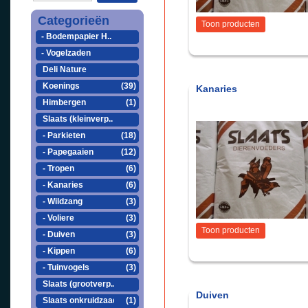
Categorieën
Toon producten
- Bodempapier H..
- Vogelzaden
Deli Nature
Koenings
(39)
Kanaries
Himbergen
(1)
Slaats (kleinverp..
- Parkieten
(18)
- Papegaaien
(12)
- Tropen
(6)
- Kanaries
(6)
- Wildzang
(3)
- Voliere
(3)
Toon producten
- Duiven
(3)
- Kippen
(6)
- Tuinvogels
(3)
Slaats (grootverp..
Duiven
Slaats onkruidzaad
(1)