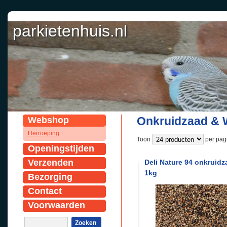
parkietenhuis.nl
Onkruidzaad & 
Webshop
Herroeping
Toon
per pagi
Openingstijden
Verzenden
Deli Nature 94 onkruidz
1kg
Bezorging
Contact
Voorwaarden
Zoeken