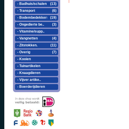
- Badhuis/schalen
(13)
- Transport
(6)
- Bodembedekkers
(19)
- Ongedierte be..
(3)
- Vitamine/supp..
- Vangnetten
(4)
- Zitstokken.
(11)
- Overig
(7)
- Kooien
- Tuinartikelen
- Knaagdieren
- Vijver artike..
- Boerderijdieren