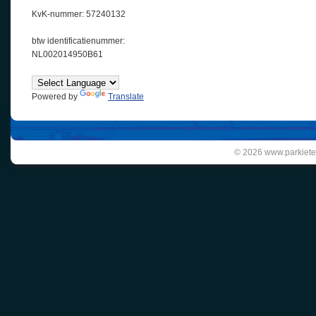
KvK-nummer: 57240132
btw identificatienummer:
NL002014950B61
Powered by
Translate
© 2026 www.parkiete