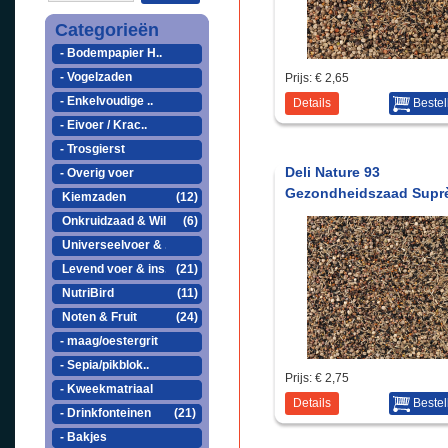
Categorieën
- Bodempapier H..
- Vogelzaden
Prijs:
€ 2,65
- Enkelvoudige ..
Details
Bestel
- Eivoer / Krac..
- Trosgierst
Deli Nature 93
- Overig voer
Gezondheidszaad Supr
Kiemzaden
(12)
1kg
Onkruidzaad & Wil..
(6)
Universeelvoer & ..
Levend voer & ins..
(21)
NutriBird
(11)
Noten & Fruit
(24)
- maag/oestergrit
- Sepia/pikblok..
Prijs:
€ 2,75
- Kweekmatriaal
Details
Bestel
- Drinkfonteinen
(21)
- Bakjes