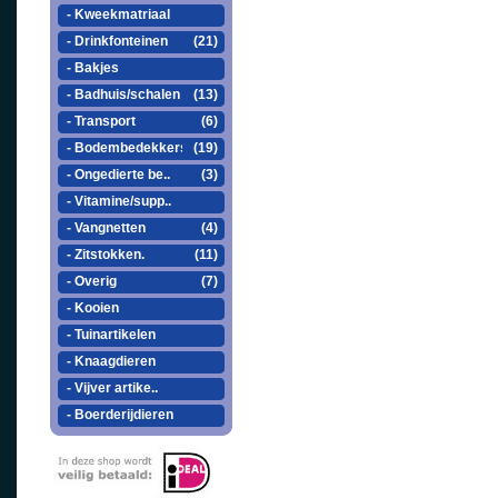
- Kweekmatriaal
- Drinkfonteinen
(21)
- Bakjes
- Badhuis/schalen
(13)
- Transport
(6)
- Bodembedekkers
(19)
- Ongedierte be..
(3)
- Vitamine/supp..
- Vangnetten
(4)
- Zitstokken.
(11)
- Overig
(7)
- Kooien
- Tuinartikelen
- Knaagdieren
- Vijver artike..
- Boerderijdieren