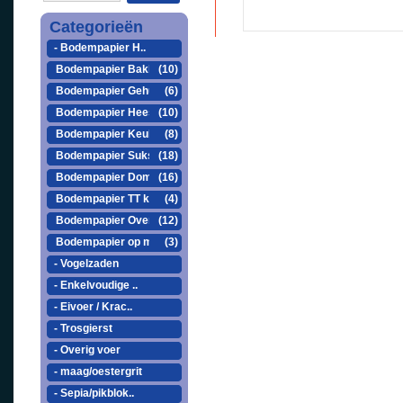
Categorieën
- Bodempapier H..
Bodempapier Bakke..
(10)
Bodempapier Gehu ..
(6)
Bodempapier Heesa..
(10)
Bodempapier Keule..
(8)
Bodempapier Sukse..
(18)
Bodempapier Domus..
(16)
Bodempapier TT kooi
(4)
Bodempapier Overige
(12)
Bodempapier op maat
(3)
- Vogelzaden
- Enkelvoudige ..
- Eivoer / Krac..
- Trosgierst
- Overig voer
- maag/oestergrit
- Sepia/pikblok..