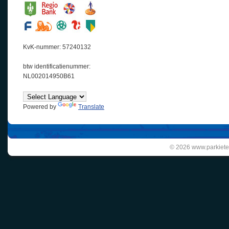
KvK-nummer: 57240132
btw identificatienummer:
NL002014950B61
Powered by
Translate
© 2026 www.parkiete