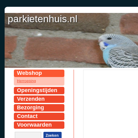
parkietenhuis.nl
Webshop
Herroeping
Openingstijden
Verzenden
Bezorging
Contact
Voorwaarden
Zoeken