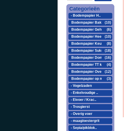
Categorieën
- Bodempapier H..
Bodempapier Bakke..
(10)
Bodempapier Gehu ..
(6)
Bodempapier Heesa..
(10)
Bodempapier Keule..
(8)
Bodempapier Sukse..
(18)
Bodempapier Domus..
(16)
Bodempapier TT kooi
(4)
Bodempapier Overige
(12)
Bodempapier op maat
(3)
- Vogelzaden
- Enkelvoudige ..
- Eivoer / Krac..
- Trosgierst
- Overig voer
- maag/oestergrit
- Sepia/pikblok..