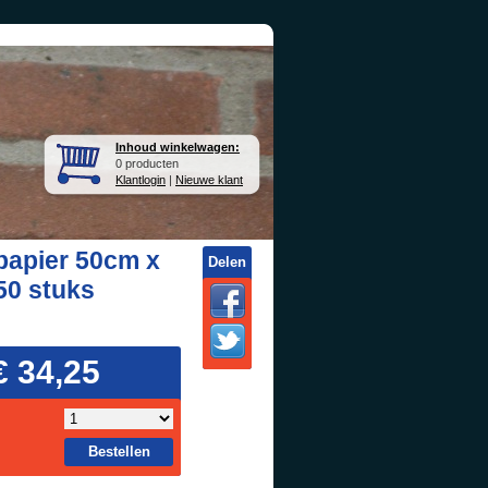
Inhoud winkelwagen:
0 producten
Klantlogin
|
Nieuwe klant
apier 50cm x
Delen
50 stuks
)
€ 34,25
Bestellen