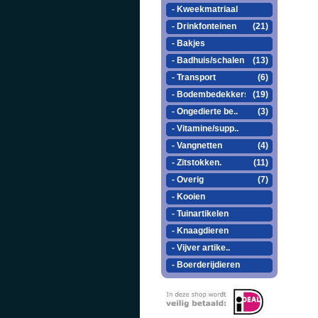
- Kweekmatriaal
- Drinkfonteinen
(21)
- Bakjes
- Badhuis/schalen
(13)
- Transport
(6)
- Bodembedekkers
(19)
- Ongedierte be..
(3)
- Vitamine/supp..
- Vangnetten
(4)
- Zitstokken.
(11)
- Overig
(7)
- Kooien
- Tuinartikelen
- Knaagdieren
- Vijver artike..
- Boerderijdieren