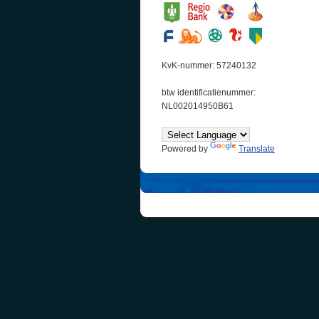
KvK-nummer: 57240132
btw identificatienummer:
NL002014950B61
Powered by
Translate