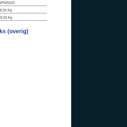
 BP505025
 8,50 Kg
: 8,50 Kg
s (overig)