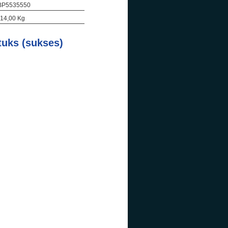
 BP5535550
 14,00 Kg
tuks (sukses)