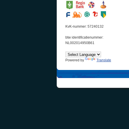
KvK-nummer: 57240132
btw identificatienummer:
NL002014950B61
Powered by
Translate