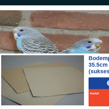
Bodemp
35.5cm 
(sukses
Aantal