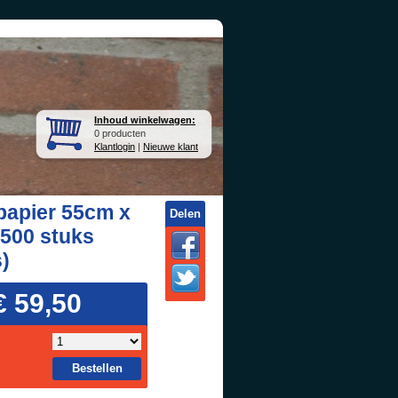
Inhoud winkelwagen:
0 producten
Klantlogin
|
Nieuwe klant
apier 55cm x
Delen
500 stuks
)
€ 59,50
Bestellen