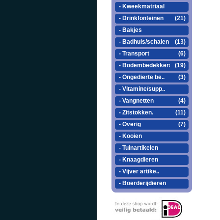
- Kweekmatriaal
- Drinkfonteinen
(21)
- Bakjes
- Badhuis/schalen
(13)
- Transport
(6)
- Bodembedekkers
(19)
- Ongedierte be..
(3)
- Vitamine/supp..
- Vangnetten
(4)
- Zitstokken.
(11)
- Overig
(7)
- Kooien
- Tuinartikelen
- Knaagdieren
- Vijver artike..
- Boerderijdieren