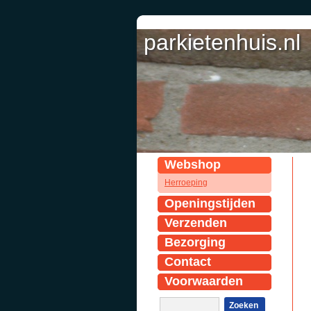
parkietenhuis.nl
parkietenhuis.nl
Webshop
Herroeping
Openingstijden
Verzenden
Bezorging
Contact
Voorwaarden
Zoeken