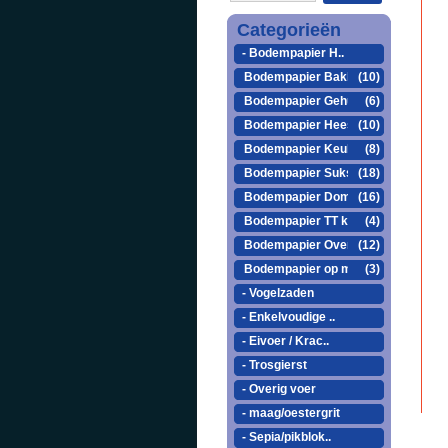
Categorieën
- Bodempapier H..
Bodempapier Bakke..
(10)
Bodempapier Gehu ..
(6)
Bodempapier Heesa..
(10)
Bodempapier Keule..
(8)
Bodempapier Sukse..
(18)
Bodempapier Domus..
(16)
Bodempapier TT kooi
(4)
Bodempapier Overige
(12)
Bodempapier op maat
(3)
- Vogelzaden
- Enkelvoudige ..
- Eivoer / Krac..
- Trosgierst
- Overig voer
- maag/oestergrit
- Sepia/pikblok..