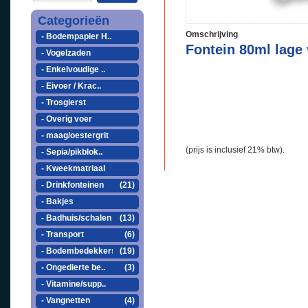
Categorieën
Omschrijving
- Bodempapier H..
Fontein 80ml lage 
- Vogelzaden
- Enkelvoudige ..
- Eivoer / Krac..
- Trosgierst
- Overig voer
- maag/oestergrit
(prijs is inclusief 21% btw).
- Sepia/pikblok..
- Kweekmatriaal
- Drinkfonteinen
(21)
- Bakjes
- Badhuis/schalen
(13)
- Transport
(6)
- Bodembedekkers
(19)
- Ongedierte be..
(3)
- Vitamine/supp..
- Vangnetten
(4)