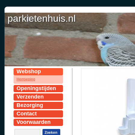
parkietenhuis.nl
Webshop
Herroeping
Openingstijden
Verzenden
Bezorging
Contact
Voorwaarden
Zoeken