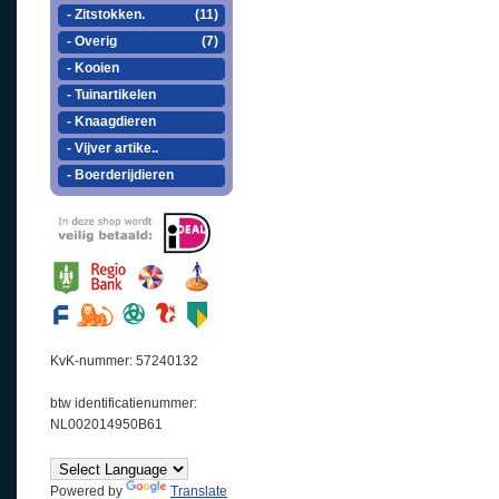
- Zitstokken.
(11)
- Overig
(7)
- Kooien
- Tuinartikelen
- Knaagdieren
- Vijver artike..
- Boerderijdieren
KvK-nummer: 57240132
btw identificatienummer:
NL002014950B61
Powered by
Translate