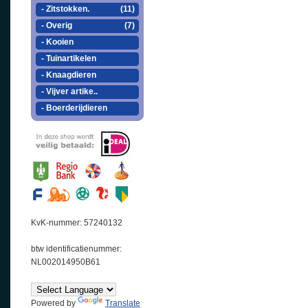
- Zitstokken.
(11)
- Overig
(7)
- Kooien
- Tuinartikelen
- Knaagdieren
- Vijver artike..
- Boerderijdieren
KvK-nummer: 57240132
btw identificatienummer:
NL002014950B61
Powered by
Translate