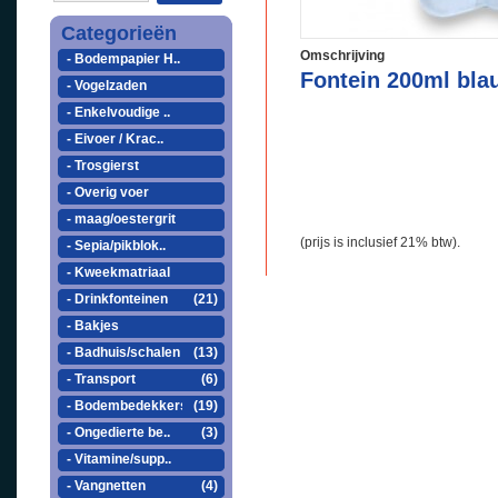
Categorieën
Omschrijving
- Bodempapier H..
Fontein 200ml bla
- Vogelzaden
- Enkelvoudige ..
- Eivoer / Krac..
- Trosgierst
- Overig voer
- maag/oestergrit
(prijs is inclusief 21% btw).
- Sepia/pikblok..
- Kweekmatriaal
- Drinkfonteinen
(21)
- Bakjes
- Badhuis/schalen
(13)
- Transport
(6)
- Bodembedekkers
(19)
- Ongedierte be..
(3)
- Vitamine/supp..
- Vangnetten
(4)