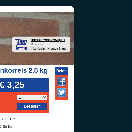
Inhoud winkelwagen:
0 producten
Klantlogin
|
Nieuwe klant
nkorrels 2.5 kg
Delen
€ 3,25
Bestellen
 KN001125
 2,50 Kg