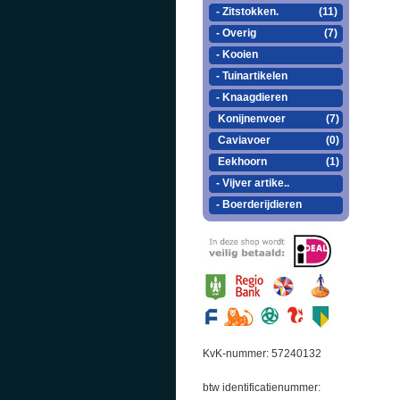
- Zitstokken.
(11)
- Overig
(7)
- Kooien
- Tuinartikelen
- Knaagdieren
Konijnenvoer
(7)
Caviavoer
(0)
Eekhoorn
(1)
- Vijver artike..
- Boerderijdieren
KvK-nummer: 57240132
btw identificatienummer: