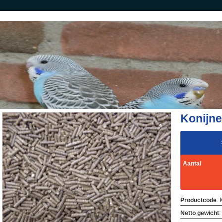
Konijne
Aantal
Productcode
:
Netto gewicht
: