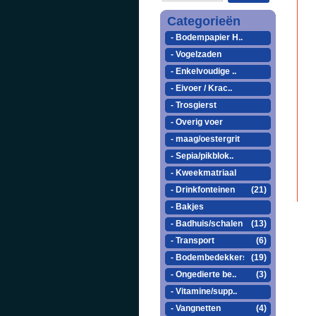
Categorieën
- Bodempapier H..
- Vogelzaden
- Enkelvoudige ..
- Eivoer / Krac..
- Trosgierst
- Overig voer
- maag/oestergrit
- Sepia/pikblok..
- Kweekmatriaal
- Drinkfonteinen
(21)
- Bakjes
- Badhuis/schalen
(13)
- Transport
(6)
- Bodembedekkers
(19)
- Ongedierte be..
(3)
- Vitamine/supp..
- Vangnetten
(4)