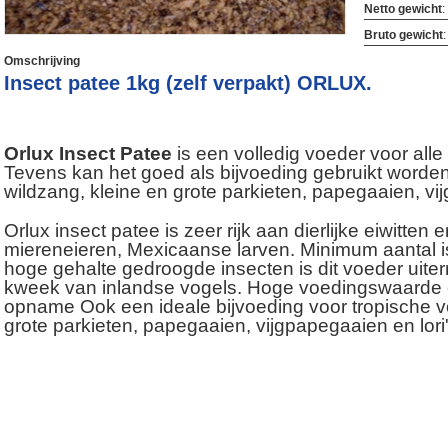
Netto gewicht
:
Bruto gewicht
Omschrijving
Insect patee 1kg (zelf verpakt) ORLUX.
Orlux Insect Patee
is een volledig voeder voor all
Tevens kan het goed als bijvoeding gebruikt worden
wildzang, kleine en grote parkieten, papegaaien, vij
Orlux insect patee is zeer rijk aan dierlijke eiwitte
miereneieren, Mexicaanse larven. Minimum aantal i
hoge gehalte gedroogde insecten is dit voeder uite
kweek van inlandse vogels. Hoge voedingswaarde
opname Ook een ideale bijvoeding voor tropische vo
grote parkieten, papegaaien, vijgpapegaaien en lori'