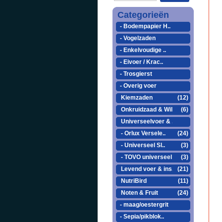
Categorieën
- Bodempapier H..
- Vogelzaden
- Enkelvoudige ..
- Eivoer / Krac..
- Trosgierst
- Overig voer
Kiemzaden
(12)
Onkruidzaad & Wil..
(6)
Universeelvoer & ..
- Orlux Versele..
(24)
- Universeel Sl..
(3)
- TOVO universeel
(3)
Levend voer & ins..
(21)
NutriBird
(11)
Noten & Fruit
(24)
- maag/oestergrit
- Sepia/pikblok..