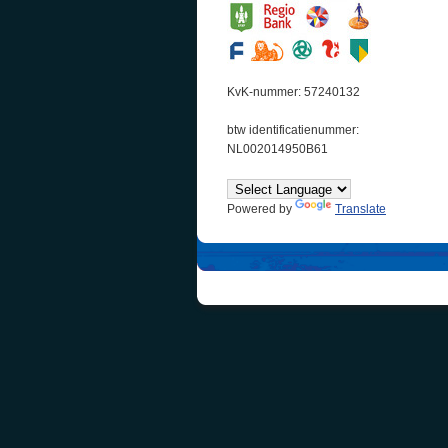
KvK-nummer: 57240132
btw identificatienummer:
NL002014950B61
Powered by
Translate