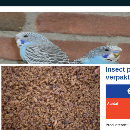
Insect 
verpak
Aantal
Productcode
: