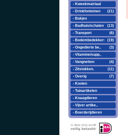
- Kweekmatriaal
- Drinkfonteinen
(21)
- Bakjes
- Badhuis/schalen
(13)
- Transport
(6)
- Bodembedekkers
(19)
- Ongedierte be..
(3)
- Vitamine/supp..
- Vangnetten
(4)
- Zitstokken.
(11)
- Overig
(7)
- Kooien
- Tuinartikelen
- Knaagdieren
- Vijver artike..
- Boerderijdieren