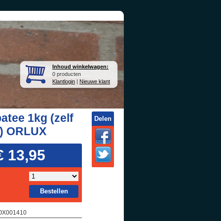
Inhoud winkelwagen:
0 producten
Klantlogin
|
Nieuwe klant
patee 1kg (zelf
Delen
t) ORLUX
€ 13,95
Bestellen
 OX001410