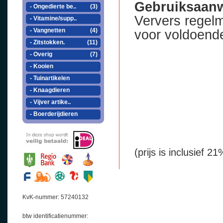
Gebruiksaanw
- Ongedierte be..
(3)
Ververs regelm
- Vitamine/supp..
- Vangnetten
(4)
voor voldoende
- Zitstokken.
(11)
- Overig
(7)
- Kooien
- Tuinartikelen
- Knaagdieren
- Vijver artike..
- Boerderijdieren
(prijs is inclusief 
KvK-nummer: 57240132
btw identificatienummer: