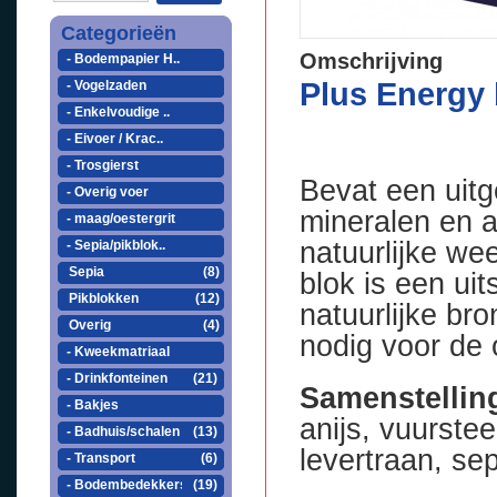
Categorieën
Omschrijving
- Bodempapier H..
Plus Energy 
- Vogelzaden
- Enkelvoudige ..
- Eivoer / Krac..
- Trosgierst
Bevat een uit
- Overig voer
mineralen en 
- maag/oestergrit
natuurlijke we
- Sepia/pikblok..
Sepia
(8)
blok is een ui
Pikblokken
(12)
natuurlijke br
Overig
(4)
nodig voor de 
- Kweekmatriaal
- Drinkfonteinen
(21)
Samenstellin
- Bakjes
anijs, vuurste
- Badhuis/schalen
(13)
levertraan, se
- Transport
(6)
- Bodembedekkers
(19)