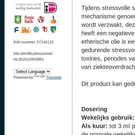
Tijdens stressvolle
mechanisme genoem
wordt verzwakt, dez
heeft een negatieve
etherische olie is e
KvK-nummer: 57240132
gedurende stressvol
btw identificatienummer:
toxines, periodes v
NL002014950B61
van ziekteoverdrach
Powered by
Translate
Dit product kan ged
Dosering
Wekelijks gebruik:
Als kuur:
tot 3 mI 
de normale wekelijk