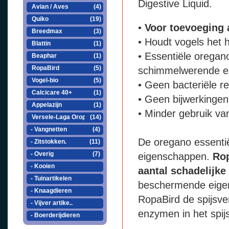
Digestive Liquid.
Avian / Aves
(4)
Quiko
(19)
•
Voor toevoeging 
Breedmax
(3)
• Houdt vogels het h
Blattin
(1)
• Essentiële oregan
Beaphar
(1)
RopaBird
(5)
schimmelwerende e
Vogel-bio
(5)
• Geen bacteriële re
Calcicare 40+
(1)
• Geen bijwerkingen
Appelazijn
(1)
• Minder gebruik va
Versele-Laga Orop..
(14)
- Vangnetten
(4)
De oregano essentië
- Zitstokken.
(11)
- Overig
(7)
eigenschappen.
Rop
- Kooien
aantal schadelijk
- Tuinartikelen
beschermende eigen
- Knaagdieren
RopaBird de spijsve
- Vijver artike..
enzymen in het spij
- Boerderijdieren