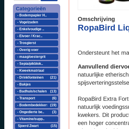
Categorieën
- Bodempapier H..
Omschrijving
- Vogelzaden
RopaBird Liq
- Enkelvoudige ..
- Eivoer / Krac..
- Trosgierst
- Overig voer
Ondersteunt het ma
- maag/oestergrit
- Sepia/pikblok..
Aanvullend diervoe
- Kweekmatriaal
natuurlijke etherisc
- Drinkfonteinen
(21)
spijsverteringsstels
- Bakjes
- Badhuis/schalen
(13)
RopaBird Extra Fort
- Transport
(6)
- Bodembedekkers
(19)
natuurlijk voedings
- Ongedierte be..
(3)
kwekers. Dit product
- Vitamine/supp..
een hoger concentra
Sjoerd Zwart
(15)