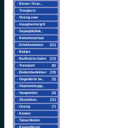
- Eivoer / Krac..
- Trosgierst
- Overig voer
- maag/oestergrit
- Sepia/pikblok..
- Kweekmatriaal
- Drinkfonteinen
(21)
- Bakjes
- Badhuis/schalen
(13)
- Transport
(6)
- Bodembedekkers
(19)
- Ongedierte be..
(3)
- Vitamine/supp..
- Vangnetten
(4)
- Zitstokken.
(11)
- Overig
(7)
- Kooien
- Tuinartikelen
- Knaagdieren