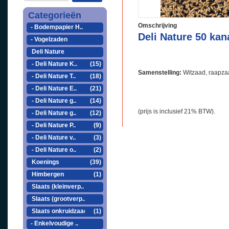
Categorieën
Omschrijving
- Bodempapier H..
Deli Nature 50 kan
- Vogelzaden
Deli Nature
- Deli Nature K..
(15)
Samenstelling:
Witzaad, raapzaa
- Deli Nature T..
(18)
- Deli Nature E..
(21)
- Deli Nature g..
(14)
(prijs is inclusief 21% BTW).
- Deli Nature g..
(12)
- Deli Nature P..
(9)
- Deli Nature v..
(3)
- Deli Nature o..
(2)
Koenings
(39)
Himbergen
(1)
Slaats (kleinverp..
Slaats (grootverp..
Slaats onkruidzaad
(1)
- Enkelvoudige ..