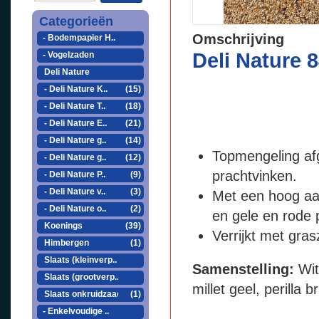
Categorieën
Omschrijving
- Bodempapier H..
Deli Nature 
- Vogelzaden
Deli Nature
- Deli Nature K..
(15)
- Deli Nature T..
(18)
- Deli Nature E..
(21)
- Deli Nature g..
(14)
Topmengeling af
- Deli Nature g..
(12)
prachtvinken.
- Deli Nature P..
(9)
- Deli Nature v..
(3)
Met een hoog aa
- Deli Nature o..
(2)
en gele en rode
Koenings
(39)
Verrijkt met gra
Himbergen
(1)
Slaats (kleinverp..
Samenstelling:
Witz
Slaats (grootverp..
millet geel, perilla 
Slaats onkruidzaad
(1)
- Enkelvoudige ..