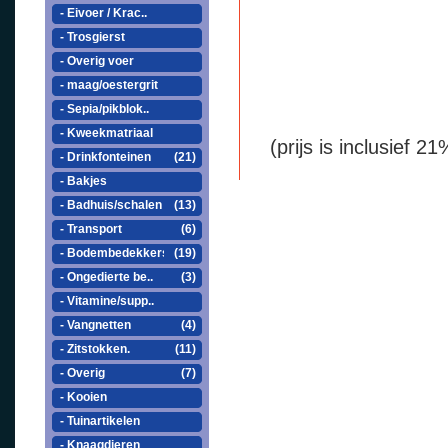
- Eivoer / Krac..
- Trosgierst
- Overig voer
- maag/oestergrit
- Sepia/pikblok..
- Kweekmatriaal
(prijs is inclusief 
- Drinkfonteinen
(21)
- Bakjes
- Badhuis/schalen
(13)
- Transport
(6)
- Bodembedekkers
(19)
- Ongedierte be..
(3)
- Vitamine/supp..
- Vangnetten
(4)
- Zitstokken.
(11)
- Overig
(7)
- Kooien
- Tuinartikelen
- Knaagdieren