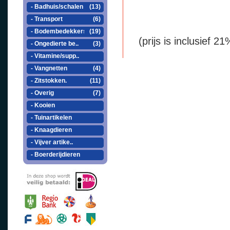
- Badhuis/schalen
(13)
- Transport
(6)
- Bodembedekkers
(19)
(prijs is inclusief 
- Ongedierte be..
(3)
- Vitamine/supp..
- Vangnetten
(4)
- Zitstokken.
(11)
- Overig
(7)
- Kooien
- Tuinartikelen
- Knaagdieren
- Vijver artike..
- Boerderijdieren