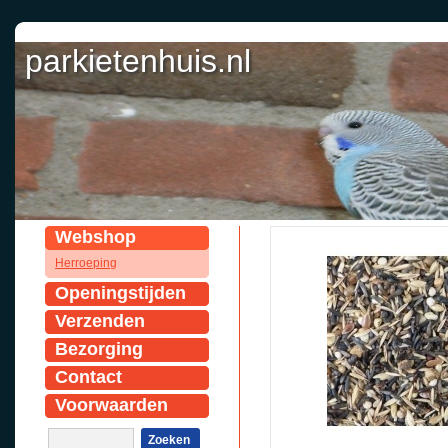
parkietenhuis.nl
Webshop
Herroeping
Openingstijden
Verzenden
Bezorging
Contact
Voorwaarden
Zoeken