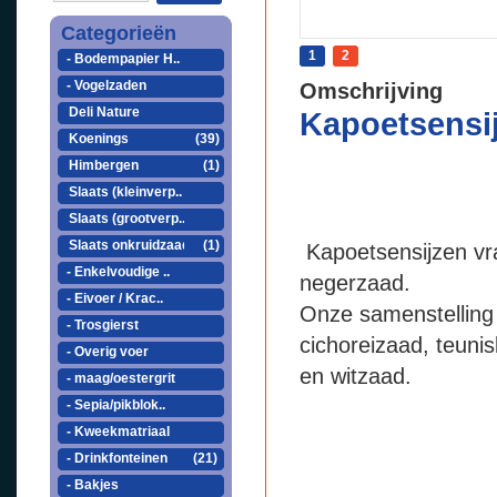
Categorieën
1
2
- Bodempapier H..
- Vogelzaden
Omschrijving
Deli Nature
Kapoetsensi
Koenings
(39)
Himbergen
(1)
Slaats (kleinverp..
Slaats (grootverp..
Slaats onkruidzaad
(1)
Kapoetsensijzen vr
- Enkelvoudige ..
negerzaad.
- Eivoer / Krac..
Onze samenstelling 
- Trosgierst
cichoreizaad, teunis
- Overig voer
en witzaad.
- maag/oestergrit
- Sepia/pikblok..
- Kweekmatriaal
- Drinkfonteinen
(21)
- Bakjes