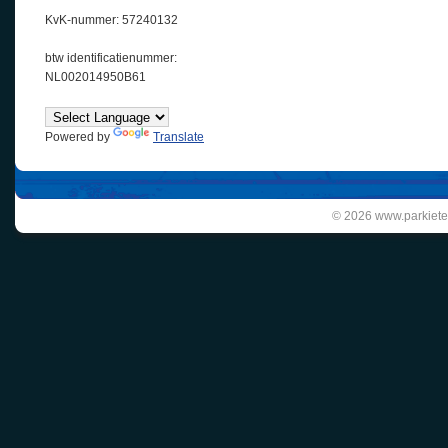
KvK-nummer: 57240132
btw identificatienummer:
NL002014950B61
Powered by
Translate
© 2026 www.parkiete