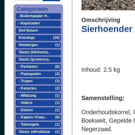
Categorieën
- Bodempapier H..
Omschrijving
- Vogelzaden
Sierhoender 
Deli Nature
Koenings
(39)
Himbergen
(1)
Slaats (kleinverp..
Slaats (grootverp..
- Parkieten
(8)
Inhoud: 2.5 kg
- Papegaaien
(4)
- Tropen
(3)
- Kanaries
(2)
- Wildzang
(1)
Samenstelling:
- Voliere
(1)
- Duiven
(1)
Onderhoudskorrel, O
- Kippen / Kwar..
(8)
Boekweit, Gepelde h
- Tuinvogels
(1)
Negerzaad.
Slaats onkruidzaad
(1)