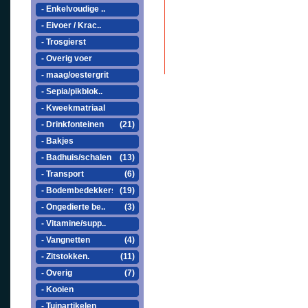
- Enkelvoudige ..
- Eivoer / Krac..
- Trosgierst
- Overig voer
- maag/oestergrit
- Sepia/pikblok..
- Kweekmatriaal
- Drinkfonteinen
(21)
- Bakjes
- Badhuis/schalen
(13)
- Transport
(6)
- Bodembedekkers
(19)
- Ongedierte be..
(3)
- Vitamine/supp..
- Vangnetten
(4)
- Zitstokken.
(11)
- Overig
(7)
- Kooien
- Tuinartikelen