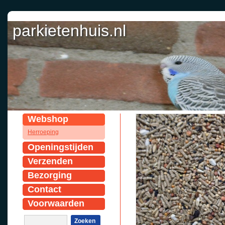
parkietenhuis.nl
Webshop
Herroeping
Openingstijden
Verzenden
Bezorging
Contact
Voorwaarden
Zoeken